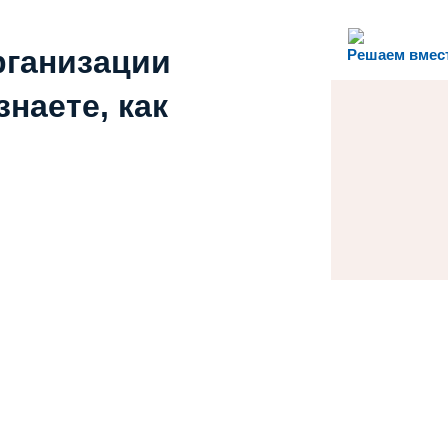
рганизации
Решаем вмес
наете, как